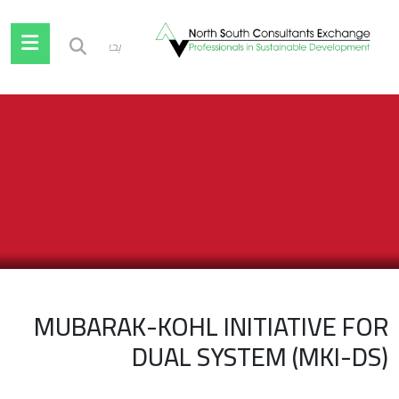
co
MUBARAK-KOHL INITIATIVE F
DUAL SYSTEM (MKI-D