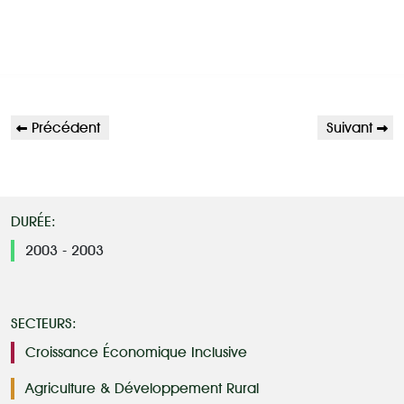
POST
Article
Article
Précédent
Suivant
NAVIGATION
précédent
suivant
DURÉE
2003 - 2003
SECTEURS
Croissance Économique Inclusive
Agriculture & Développement Rural