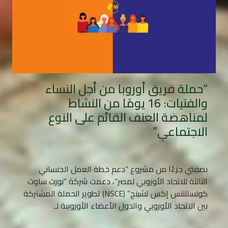
“حملة فريق أوروبا من أجل النساء
والفتيات: 16 يومًا من النشاط
لمناهضة العنف القائم على النوع
الاجتماعي”
بصفتي جزءًا من مشروع “دعم خطة العمل الجنساني
الثالثة للاتحاد الأوروبي لمصر”، دعمت شركة “نورث ساوث
كونسلتنتس إكس تشينج” (NSCE) تطوير الحملة المشتركة
بين الاتحاد الأوروبي والدول الأعضاء الأوروبية لـ