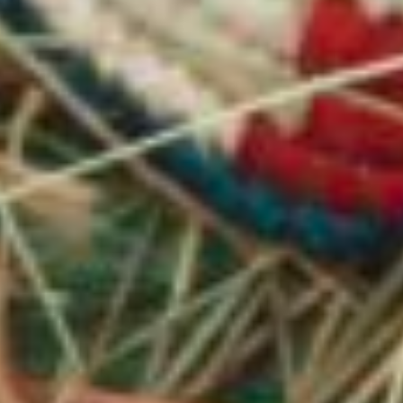
NORTH SOUTH CONSULTANTS EXCHANGE
27 شارع يحيى ابراهيم، شقة. 4
11211 الزمالك، القاهرة
مصر
هاتف: +20 2 2735 6582
البريد الإلكتروني: info@nsce-inter.com
روابط الموقع
الصفحة الرئيسية
المشاريع
من نحن
موارد
القطاعات
الأخبار
خدماتنا
اعمل معنا