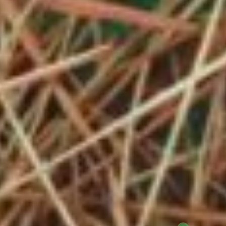
Instagram
Facebook
LinkedIn
NSCE @2025
By Alex Seif