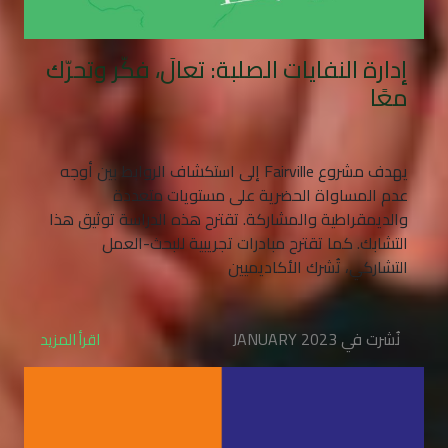
إدارة النفايات الصلبة: تعالَ، فكّر وتحرّك
معًا
يهدف مشروع Fairville إلى استكشاف الروابط بين أوجه
عدم المساواة الحضرية على مستويات متعددة
والديمقراطية والمشاركة. تقترح هذه الدراسة توثيق هذا
التشابك. كما تقترح مبادرات تجريبية للبحث-العمل
التشاركي، تُشرك الأكاديميين
نُشرت في JANUARY 2023
اقرأ المزيد